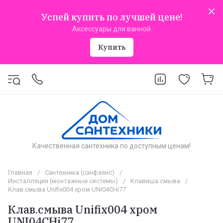
Успей купить по лучшей цене!
Аксессуары для ванной
Купить
Качественная сантехника по доступным ценам!
Главная
/
Сантехника (санфаянс)
/
Инсталляции (монтажные системы)
/
Клавиша смыва
/
Клав.смыва Unifix004 хром UNI04CHi77
Клав.смыва Unifix004 хром
UNI04CHi77