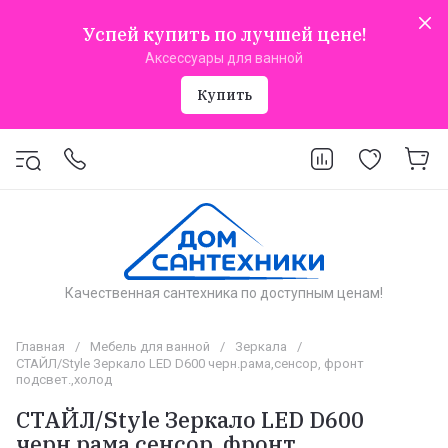
Успей купить по лучшей цене!
Аксессуары для ванной
Купить
Качественная сантехника по доступным ценам!
Главная
/
Мебель для ванной
/
Зеркала
/
СТАЙЛ/Style Зеркало LED D600 черн.рама,сенсор, фронт
подсвет.,холод
СТАЙЛ/Style Зеркало LED D600
черн.рама,сенсор, фронт