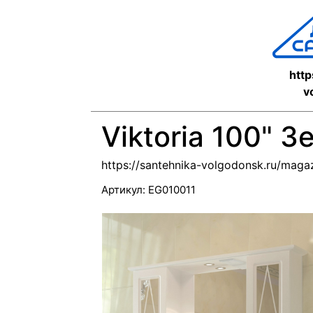
http
v
Viktoria 100" З
https://santehnika-volgodonsk.ru/mag
Артикул:
EG010011