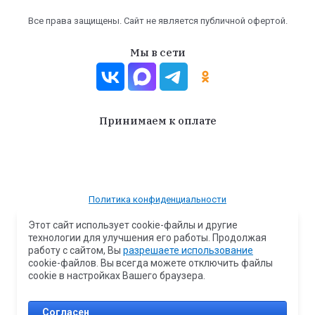
Все права защищены. Сайт не является публичной офертой.
Мы в сети
Принимаем к оплате
Политика конфиденциальности
Согласие на передачу и обработку персональных данных
Этот сайт использует cookie-файлы и другие
технологии для улучшения его работы. Продолжая
Политика обработки файлов cookie
работу с сайтом, Вы
разрешаете использование
Вся представленная на сайте информация носит исключительно
cookie-файлов. Вы всегда можете отключить файлы
информационный характер и ни при каких условиях не является
cookie в настройках Вашего браузера.
публичной офертой.
Copyright © 2025 - 2026 Дом сантехники ИНН 610701412206 ОГРН
304610729300053
Согласен