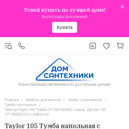
Успей купить по лучшей цене!
Аксессуары для ванной
Купить
Качественная сантехника по доступным ценам!
Главная
/
Мебель для ванной
/
Тумбы с раковиной
/
Тумбы напольные
/
Тейлор/Taylor 105 Тумба (УТ-00164040) с умыв. Дуглас 105
(УТ-00002272) с сифоном
Taylor 105 Тумба напольная с