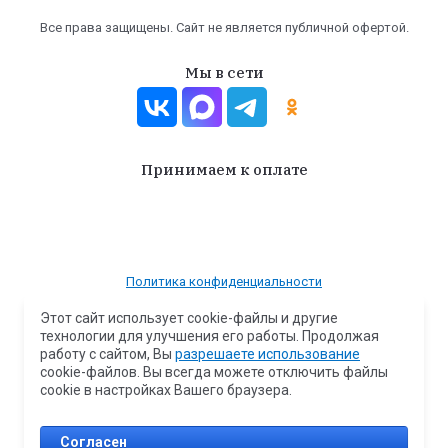
Все права защищены. Сайт не является публичной офертой.
Мы в сети
Принимаем к оплате
Политика конфиденциальности
Согласие на передачу и обработку персональных данных
Этот сайт использует cookie-файлы и другие
технологии для улучшения его работы. Продолжая
Политика обработки файлов cookie
работу с сайтом, Вы
разрешаете использование
Вся представленная на сайте информация носит исключительно
cookie-файлов. Вы всегда можете отключить файлы
информационный характер и ни при каких условиях не является
cookie в настройках Вашего браузера.
публичной офертой.
Copyright © 2025 - 2026 Дом сантехники ИНН 610701412206 ОГРН
304610729300053
Согласен