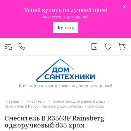
Успей купить по лучшей цене!
Аксессуары для ванной
Купить
Качественная сантехника по доступным ценам!
Главная
/
Смесители
/
Смесители для ванны и душа
/
Смеситель В R3563F Rainsberg одноручковый d35 хром
Смеситель В R3563F Rainsberg
одноручковый d35 хром