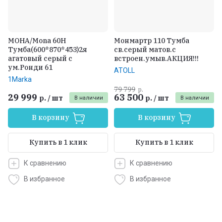
МОНА/Mona 60H
Монмартр 110 Тумба
Тумба(600*870*453)2я
св.серый матов.с
агатовый серый с
встроен.умыв.АКЦИЯ!!!
ум.Ронди 61
ATOLL
1Marka
79 799
р.
29 999
63 500
р.
/
шт
р.
/
шт
В наличии
В наличии
В корзину
В корзину
Купить в 1 клик
Купить в 1 клик
К сравнению
К сравнению
В избранное
В избранное